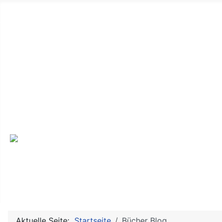
Startseite
Seniorenvertretung
Der Alltag
Aktive Senioren
Ich mache mit
Kontakt
Interessante Links
Termine
Aktuelle Seite:
Startseite
Bücher Blog