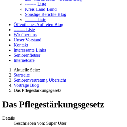
-------- Liste
Kreis-Land-Bund
Sonstige Berichte Blog
-------- Liste
Öffentliches Auftreten Blog
-------- Liste
Wir über uns
Unser Vorstand
Kontakt
Interessante Links
Seniorenfietser
Internetcafé
Aktuelle Seite:
Startseite
Seniorenvertretung Übersicht
Vorträge Blog
Das Pflegestärkungsgesetz
Das Pflegestärkungsgesetz
Details
Geschrieben von:
Super User