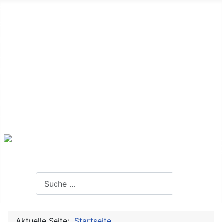
Startseite
Seniorenvertretung
Der Alltag
Aktive Senioren
Ich mache mit
Kontakt
Interessante Links
Termine
Suchen
Suchen
Aktuelle Seite:
Startseite