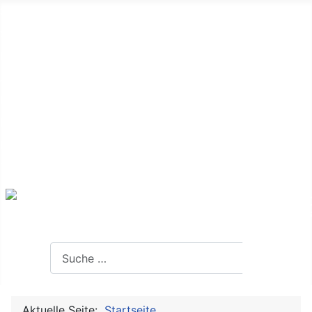
Startseite
Seniorenvertretung
Der Alltag
Aktive Senioren
Ich mache mit
Kontakt
Interessante Links
Termine
Suchen
Suchen
Aktuelle Seite:
Startseite