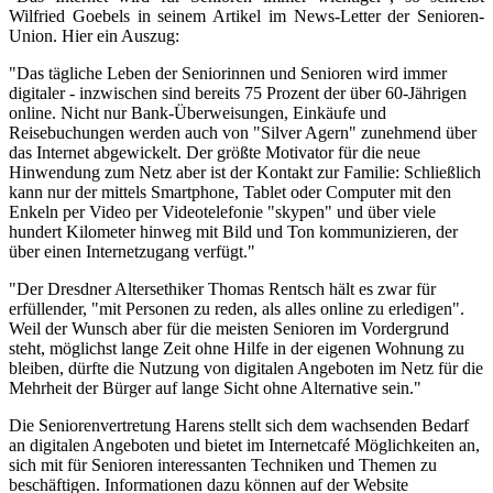
Wilfried Goebels in seinem Artikel im News-Letter der Senioren-
Union. Hier ein Auszug:
"Das tägliche Leben der Seniorinnen und Senioren wird immer
digitaler - inzwischen sind bereits 75 Prozent der über 60-Jährigen
online. Nicht nur Bank-Überweisungen, Einkäufe und
Reisebuchungen werden auch von "Silver Agern" zunehmend über
das Internet abgewickelt. Der größte Motivator für die neue
Hinwendung zum Netz aber ist der Kontakt zur Familie: Schließlich
kann nur der mittels Smartphone, Tablet oder Computer mit den
Enkeln per Video per Videotelefonie "skypen" und über viele
hundert Kilometer hinweg mit Bild und Ton kommunizieren, der
über einen Internetzugang verfügt."
"Der Dresdner Altersethiker Thomas Rentsch hält es zwar für
erfüllender, "mit Personen zu reden, als alles online zu erledigen".
Weil der Wunsch aber für die meisten Senioren im Vordergrund
steht, möglichst lange Zeit ohne Hilfe in der eigenen Wohnung zu
bleiben, dürfte die Nutzung von digitalen Angeboten im Netz für die
Mehrheit der Bürger auf lange Sicht ohne Alternative sein."
Die Seniorenvertretung Harens stellt sich dem wachsenden Bedarf
an digitalen Angeboten und bietet im Internetcafé Möglichkeiten an,
sich mit für Senioren interessanten Techniken und Themen zu
beschäftigen. Informationen dazu können auf der Website