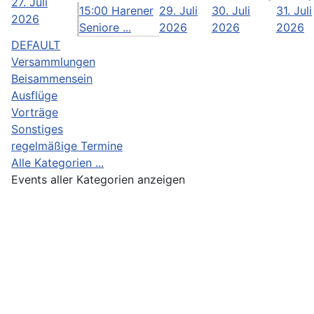
27. Juli
15:00 Harener
29. Juli
30. Juli
31. Juli
2026
Seniore ...
2026
2026
2026
DEFAULT
Versammlungen
Beisammensein
Ausflüge
Vorträge
Sonstiges
regelmäßige Termine
Alle Kategorien ...
Events aller Kategorien anzeigen
Impressum und Datenschutzerklärung